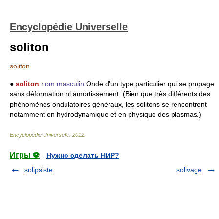
Encyclopédie Universelle
soliton
soliton
●
soliton
nom masculin
Onde d'un type particulier qui se propage
sans déformation ni amortissement. (Bien que très différents des
phénomènes ondulatoires généraux, les solitons se rencontrent
notamment en hydrodynamique et en physique des plasmas.)
Encyclopédie Universelle
.
2012
.
Игры ⚽
Нужно сделать НИР?
solipsiste
solivage