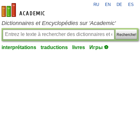
RU
EN
DE
ES
fr-academic.com
Dictionnaires et Encyclopédies sur 'Academic'
Recherche!
interprétations
traductions
livres
Игры ⚽