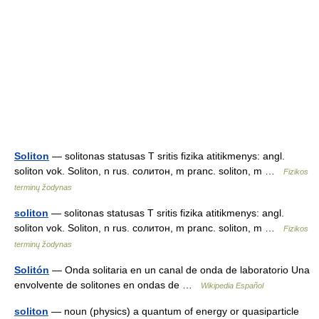
Soliton
— solitonas statusas T sritis fizika atitikmenys: angl.
soliton vok. Soliton, n rus. солитон, m pranc. soliton, m …
Fizikos
terminų žodynas
soliton
— solitonas statusas T sritis fizika atitikmenys: angl.
soliton vok. Soliton, n rus. солитон, m pranc. soliton, m …
Fizikos
terminų žodynas
Solitón
— Onda solitaria en un canal de onda de laboratorio Una
envolvente de solitones en ondas de …
Wikipedia Español
soliton
— noun (physics) a quantum of energy or quasiparticle