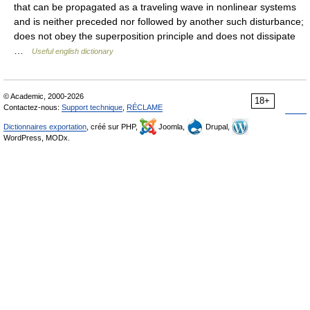
that can be propagated as a traveling wave in nonlinear systems
and is neither preceded nor followed by another such disturbance;
does not obey the superposition principle and does not dissipate
…
Useful english dictionary
© Academic, 2000-2026
18+
Contactez-nous:
Support technique
,
RÉCLAME
Dictionnaires exportation
, créé sur PHP,
Joomla,
Drupal,
WordPress, MODx.