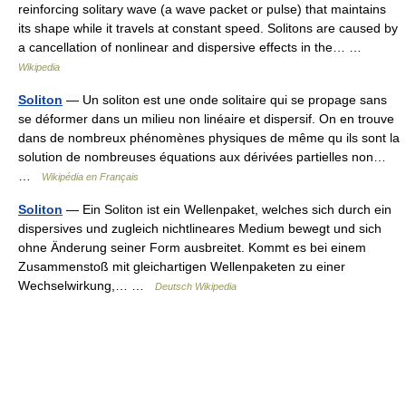
reinforcing solitary wave (a wave packet or pulse) that maintains
its shape while it travels at constant speed. Solitons are caused by
a cancellation of nonlinear and dispersive effects in the… …
Wikipedia
Soliton
— Un soliton est une onde solitaire qui se propage sans
se déformer dans un milieu non linéaire et dispersif. On en trouve
dans de nombreux phénomènes physiques de même qu ils sont la
solution de nombreuses équations aux dérivées partielles non…
…
Wikipédia en Français
Soliton
— Ein Soliton ist ein Wellenpaket, welches sich durch ein
dispersives und zugleich nichtlineares Medium bewegt und sich
ohne Änderung seiner Form ausbreitet. Kommt es bei einem
Zusammenstoß mit gleichartigen Wellenpaketen zu einer
Wechselwirkung,… …
Deutsch Wikipedia