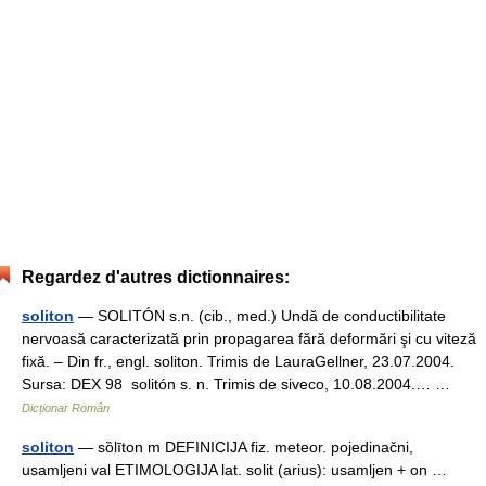
Regardez d'autres dictionnaires:
soliton
— SOLITÓN s.n. (cib., med.) Undă de conductibilitate
nervoasă caracterizată prin propagarea fără deformări şi cu viteză
fixă. – Din fr., engl. soliton. Trimis de LauraGellner, 23.07.2004.
Sursa: DEX 98 solitón s. n. Trimis de siveco, 10.08.2004.… …
Dicționar Român
soliton
— sȍlīton m DEFINICIJA fiz. meteor. pojedinačni,
usamljeni val ETIMOLOGIJA lat. solit (arius): usamljen + on …